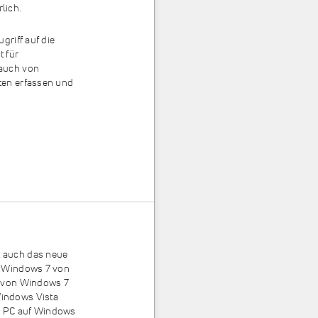
rlich.
griff auf die
 für
 auch von
ten erfassen und
 auch das neue
t Windows 7 von
n von Windows 7
indows Vista
en PC auf Windows