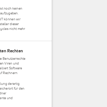
st noch keinen
m aufzugeben.
NT können wir
teller dieser
ycles nicht mehr
kten Rechten
te Benutzerrechte
gen Viren und
lliert Software
auf Rechnern
lung derartig
icherort für den
dner
mente und