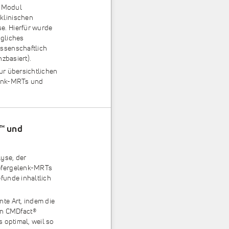
s Modul
 klinischen
e. Hierfür wurde
ugliches
issenschaftlich
nzbasiert).
ur übersichtlichen
lenk-MRTs und
™ und
yse, der
iefergelenk-MRTs
funde inhaltlich
te Art, indem die
en CMDfact
®
s optimal, weil so