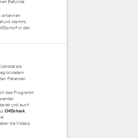
denen Befunde
ck erkennen
efund stammt,
CMDtomo
®
in den
.
Jakstat als
 begründetem
den Patienten
zlich das Programm
wender
tartet und auch
dul
CMDcheck
ie
aber die Videos,