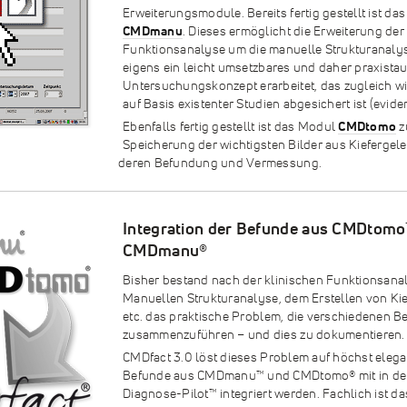
Erweiterungsmodule. Bereits fertig gestellt ist da
CMDmanu
. Dieses ermöglicht die Erweiterung der
Funktionsanalyse um die manuelle Strukturanalys
eigens ein leicht umsetzbares und daher praxista
Untersuchungskonzept erarbeitet, das zugleich w
auf Basis existenter Studien abgesichert ist (evide
Ebenfalls fertig gestellt ist das Modul
CMDtomo
z
Speicherung der wichtigsten Bilder aus Kieferge
deren Befundung und Vermessung.
Integration der Befunde aus CMDtomo
CMDmanu
®
Bisher bestand nach der klinischen Funktionsanal
Manuellen Strukturanalyse, dem Erstellen von K
etc. das praktische Problem, die verschiedenen Be
zusammenzuführen – und dies zu dokumentieren.
CMDfact 3.0 löst dieses Problem auf höchst elegan
Befunde aus CMDmanu™ und CMDtomo
®
mit in d
Diagnose-Pilot™ integriert werden. Fachlich ist da