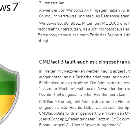
7 umzustellen.
Anwender von Windows XP hingegen haben vorer
Grund, ihr vertrautes und stabiles Betriebssyste
Windows 95, 98, 98SE, Millenium/ME 2000 und 
nicht mehr unterstützen, da auch Microsoft als Hers
Betriebssysteme diese nach Ende des Support-Lifc
pflegt.
CMDfact 3 läuft auch mit eingeschrän
In Praxen mit Netzwerken werden häufig abgestuf
eingerichtet, um die Sicherheit der Installation ge
Fehlbedienung zu erhöhen. Der Administrator insta
"mit vollen Rechten", welche die Anwender dann 
(Konten) mit eingeschränkten Rechten benutzen.
CMDfact® 3 ermöglicht Administratoren die Einstel
eingeschränkter Rechte. Dabei wurde auch der Spe
CMDfact-Datenordner geändert. Sie finden den Or
„dentaConcept_Patientendaten“ jetzt in "C:\Doku
Einstellungen\All Users\Anwendungsdaten\".