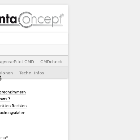
agnosePilot CMD
CMDcheck
sionen
Techn. Infos
3
Sprechzimmern
dows 7
änkten Rechten
suchungsdaten
omo
®