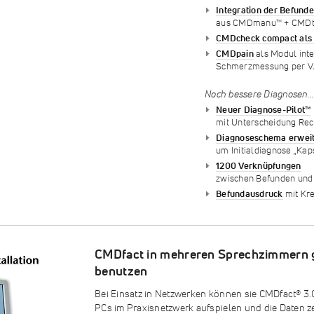
Integration der Befunde
aus CMDmanu™ + CMD
CMDcheck compact als
CMDpain
als Modul inte
Schmerzmessung per V
Noch bessere Diagnosen..
Neuer Diagnose-Pilot™
mit Unterscheidung Rech
Diagnoseschema erweit
um Initialdiagnose „Kaps
1200 Verknüpfungen
zwischen Befunden und
Befundausdruck
mit Kre
CMDfact in mehreren Sprechzimmern g
benutzen
Bei Einsatz in Netzwerken können sie CMDfact
®
3.
PCs im Praxisnetzwerk aufspielen und die Daten ze