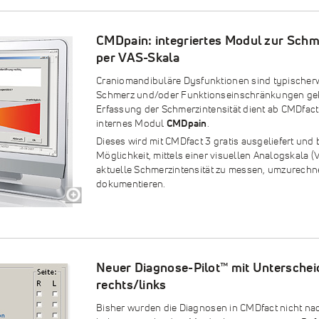
CMDpain: integriertes Modul zur Sc
per VAS-Skala
Craniomandibuläre Dysfunktionen sind typischer
Schmerz und/oder Funktionseinschränkungen gek
Erfassung der Schmerzintensität dient ab CMDfact
internes Modul
CMDpain
.
Dieses wird mit CMDfact 3 gratis ausgeliefert und b
Möglichkeit, mittels einer visuellen Analogskala (V
aktuelle Schmerzintensität zu messen, umzurechn
dokumentieren.
Neuer Diagnose-Pilot™ mit Untersche
rechts/links
Bisher wurden die Diagnosen in CMDfact nicht na