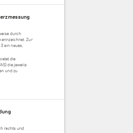
hmerzmessung
weise durch
ennzeichnet. Zur
 3 ein neues,
ietet die
AS) die jeweils
en und zu
idung
ch rechts und