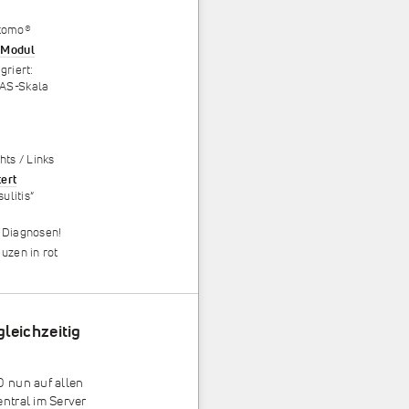
tomo
®
 Modul
griert:
AS-Skala
.
ts / Links
ert
ulitis“
 Diagnosen!
uzen in rot
leichzeitig
0 nun auf allen
ntral im Server