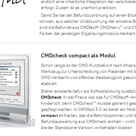
endlich eine inhaltliche Integration der verschie
erfolgt. Zudem ist es unerhört praktisch.
Damit Sie bei der Befundzuordnung auf einen Bli
können, aus welcher Untersuchung der einzelne B
sind die Befunde aus CMDfact
®
, CMDmanu™ und 
Farben der jeweiligen Ergänzungsmodule markiert
CMDcheck compact als Modul
Schon lange ist der CMD-Kurzbefund nach Ahlers/
Werkzeug zur Unterscheidung von Patienten mit
CMD-Verdacht und offenbar diesbezüglich gesun
etabliert.
Bisher existierte dafür als Softwarelösung zusät
CMDcheck
. In der Praxis war das für CMDfact
®
-An
hinderlich, denn CMDcheck™ musste getrennt ges
gepflegt werden. In CMDfact 3.0 ist daher ein Mo
compact
enthalten, das die Befundoptionen und d
Befundauswertung aus CMDcheck enthält – nicht 
die der Standalone-Version vorbehalten bleiben.