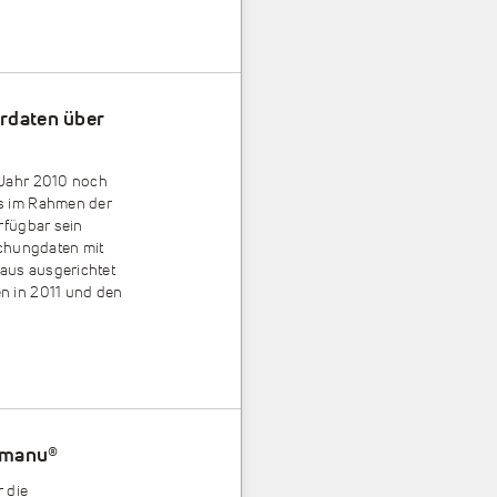
erdaten über
 Jahr 2010 noch
s im Rahmen der
rfügbar sein
uchungdaten mit
naus ausgerichtet
n in 2011 und den
Dmanu
®
r die