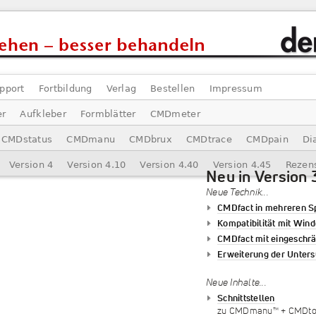
pport
Fortbildung
Verlag
Bestellen
Impressum
er
Aufkleber
Formblätter
CMDmeter
CMDstatus
CMDmanu
CMDbrux
CMDtrace
CMDpain
Di
Version 4
Version 4.10
Version 4.40
Version 4.45
Rezen
Neu in Version 
Neue Technik...
CMDfact in mehreren 
Kompatibilität mit Win
CMDfact mit eingeschr
Erweiterung der Unter
Neue Inhalte...
Schnittstellen
zu CMDmanu™ + CMDt