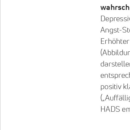
wahrsche
Depressi
Angst-St
Erhöhter 
(Abbildu
darstelle
entsprech
positiv k
(„Auffälli
HADS em