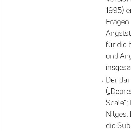
1995) e
Fragen 
Angstst
für die
und Ang
insgesa
Der da
(„Depre
Scale“;
Nilges,
die Sub