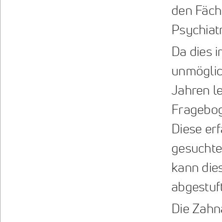
den Fäch
Psychiatr
Da dies i
unmöglich
Jahren le
Fragebog
Diese erf
gesuchte
kann dies
abgestuf
Die Zahn