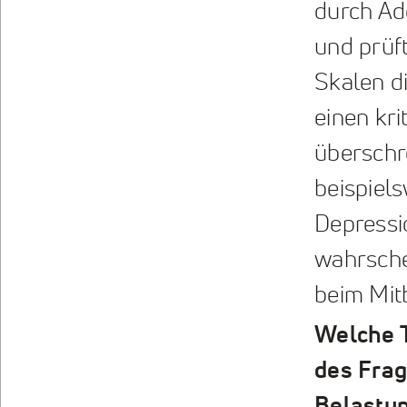
durch Add
und prüft
Skalen d
einen kri
überschre
beispiels
Depressi
wahrsche
beim Mit
Welche T
des Fra