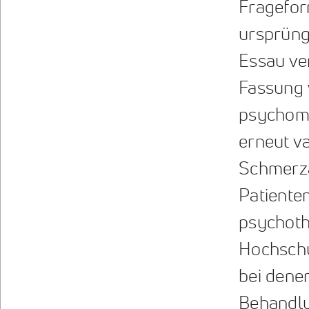
Fragefor
ursprüng
Essau ver
Fassung 
psychome
erneut va
Schmerz
Patiente
psychoth
Hochschu
bei dene
Behandlu