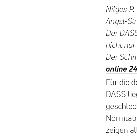
Nilges P,
Angst-St
Der DASS
nicht nur
Der Schm
online 2
Für die 
DASS lie
geschlec
Normtabe
zeigen al