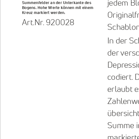
jedem Bl
Summenfelder an der Unterkante des
Bogens. Hohe Werte können mit einem
Kreuz markiert werden.
Original
Art.Nr. 920028
Schablone
In der S
der vers
Depressio
codiert.
erlaubt e
Zahlenwe
übersicht
Summe i
markiert