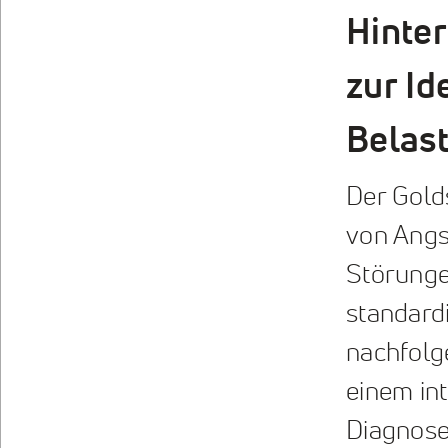
Hinte
zur Id
Belas
Der Gold
von Angs
Störungen
standardi
nachfolg
einem int
Diagnose