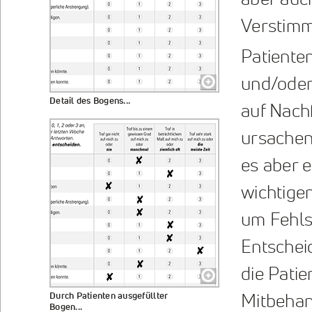
aber auc
Verstimm
Patiente
und/oder
Detail des Bogens...
auf Nachf
ursachen
es aber e
wichtige
um Fehls
Entschei
die Patie
Durch Patienten ausgefüllter
Mitbehan
Bogen...