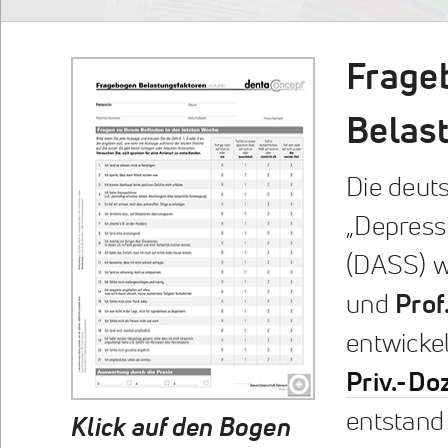
Frage
Belas
Die deut
„Depressi
(DASS) 
und
Prof
entwicke
Priv.-Doz
entstand
Klick auf den Bogen