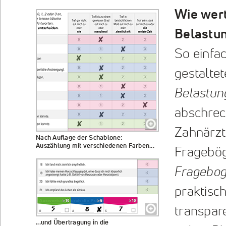
Wie wer
Belastu
So einfac
gestalte
Belastun
abschreck
Zahnärzt
Nach Auflage der Schablone:
Auszählung mit verschiedenen Farben...
Fragebög
Fragebog
praktisc
transpare
...und Übertragung in die