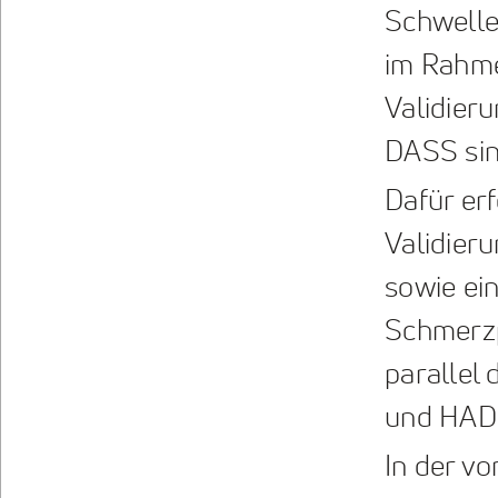
Schwelle
im Rahme
Validier
DASS sind
Dafür er
Validier
sowie ei
Schmerzp
parallel 
und HAD
In der v