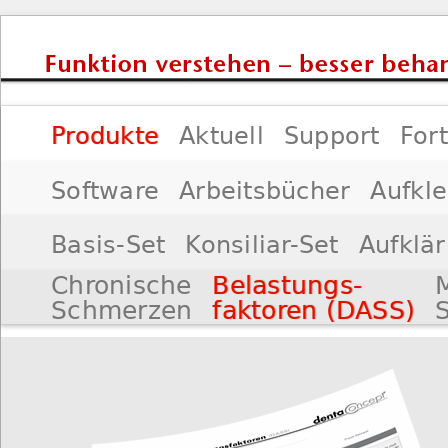
Produkte
Aktuell
Support
For
Impressum
Software
Arbeitsbücher
Aufkl
Basis-Set
Konsiliar-Set
Aufklä
Chronische
Belastungs-
Weiterführende Diagnostik
Fun
Schmerzen
faktoren (DASS)
Instrumentelle
Kondylenp
Bewegungsanalyse
analyse (