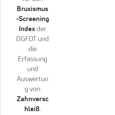
Bruxismus
-Screening
Index
der
DGFDT und
die
Erfassung
und
Auswertun
g von
Zahnversc
hleiß
.